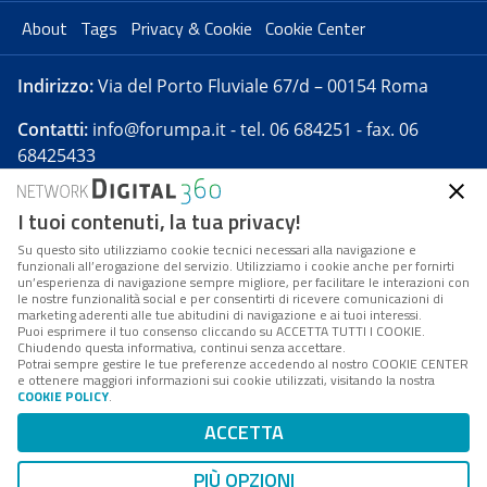
About
Tags
Privacy & Cookie
Cookie Center
Indirizzo:
Via del Porto Fluviale 67/d – 00154 Roma
Contatti:
info@forumpa.it
- tel. 06 684251 - fax. 06
68425433
I tuoi contenuti, la tua privacy!
Forumpa.it
è una pubblicazione telematica iscritta
presso Registro della stampa del Tribunale di Roma -
Su questo sito utilizziamo cookie tecnici necessari alla navigazione e
funzionali all’erogazione del servizio. Utilizziamo i cookie anche per fornirti
Reg. n. 182 del 2 maggio 2008 - Direttore resp. Michela
un’esperienza di navigazione sempre migliore, per facilitare le interazioni con
Stentella
le nostre funzionalità social e per consentirti di ricevere comunicazioni di
marketing aderenti alle tue abitudini di navigazione e ai tuoi interessi.
FPA s.r.l. è società soggetta a Direzione e
Puoi esprimere il tuo consenso cliccando su ACCETTA TUTTI I COOKIE.
Coordinamento da parte di Digital360 S.p.A. - FPA s.r.l.
Chiudendo questa informativa, continui senza accettare.
Potrai sempre gestire le tue preferenze accedendo al nostro COOKIE CENTER
è un'azienda certificata per il sistema di management
e ottenere maggiori informazioni sui cookie utilizzati, visitando la nostra
COOKIE POLICY
.
di qualità SQS (ISO 9001)
Codice Fiscale/Partita IVA n. 10693191008 - R.E.A. Roma
ACCETTA
n. 1249791. ISP AWS
PIÙ OPZIONI
Mappa del sito