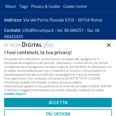
About
Tags
Privacy & Cookie
Cookie Center
Indirizzo:
Via del Porto Fluviale 67/d – 00154 Roma
Contatti:
info@forumpa.it
- tel. 06 684251 - fax. 06
68425433
I tuoi contenuti, la tua privacy!
Forumpa.it
è una pubblicazione telematica iscritta
presso Registro della stampa del Tribunale di Roma -
Su questo sito utilizziamo cookie tecnici necessari alla navigazione e
funzionali all’erogazione del servizio. Utilizziamo i cookie anche per fornirti
Reg. n. 182 del 2 maggio 2008 - Direttore resp. Michela
un’esperienza di navigazione sempre migliore, per facilitare le interazioni con
Stentella
le nostre funzionalità social e per consentirti di ricevere comunicazioni di
marketing aderenti alle tue abitudini di navigazione e ai tuoi interessi.
FPA s.r.l. è società soggetta a Direzione e
Puoi esprimere il tuo consenso cliccando su ACCETTA TUTTI I COOKIE.
Coordinamento da parte di Digital360 S.p.A. - FPA s.r.l.
Chiudendo questa informativa, continui senza accettare.
Potrai sempre gestire le tue preferenze accedendo al nostro COOKIE CENTER
è un'azienda certificata per il sistema di management
e ottenere maggiori informazioni sui cookie utilizzati, visitando la nostra
COOKIE POLICY
.
di qualità SQS (ISO 9001)
Codice Fiscale/Partita IVA n. 10693191008 - R.E.A. Roma
ACCETTA
n. 1249791. ISP AWS
PIÙ OPZIONI
Mappa del sito