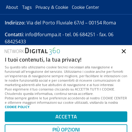
About
Tags
Privacy & Cookie
Cookie Center
Indirizzo:
Via del Porto Fluviale 67/d – 00154 Roma
Contatti:
info@forumpa.it
- tel. 06 684251 - fax. 06
68425433
I tuoi contenuti, la tua privacy!
Forumpa.it
è una pubblicazione telematica iscritta
presso Registro della stampa del Tribunale di Roma -
Su questo sito utilizziamo cookie tecnici necessari alla navigazione e
funzionali all’erogazione del servizio. Utilizziamo i cookie anche per fornirti
Reg. n. 182 del 2 maggio 2008 - Direttore resp. Michela
un’esperienza di navigazione sempre migliore, per facilitare le interazioni con
Stentella
le nostre funzionalità social e per consentirti di ricevere comunicazioni di
marketing aderenti alle tue abitudini di navigazione e ai tuoi interessi.
FPA s.r.l. è società soggetta a Direzione e
Puoi esprimere il tuo consenso cliccando su ACCETTA TUTTI I COOKIE.
Coordinamento da parte di Digital360 S.p.A. - FPA s.r.l.
Chiudendo questa informativa, continui senza accettare.
Potrai sempre gestire le tue preferenze accedendo al nostro COOKIE CENTER
è un'azienda certificata per il sistema di management
e ottenere maggiori informazioni sui cookie utilizzati, visitando la nostra
COOKIE POLICY
.
di qualità SQS (ISO 9001)
Codice Fiscale/Partita IVA n. 10693191008 - R.E.A. Roma
ACCETTA
n. 1249791. ISP AWS
PIÙ OPZIONI
Mappa del sito