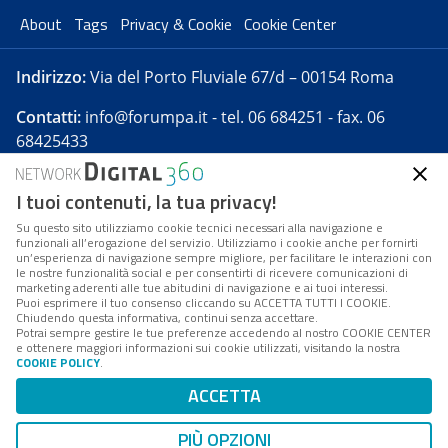
About
Tags
Privacy & Cookie
Cookie Center
Indirizzo:
Via del Porto Fluviale 67/d – 00154 Roma
Contatti:
info@forumpa.it
- tel. 06 684251 - fax. 06
68425433
I tuoi contenuti, la tua privacy!
Forumpa.it
è una pubblicazione telematica iscritta
presso Registro della stampa del Tribunale di Roma -
Su questo sito utilizziamo cookie tecnici necessari alla navigazione e
funzionali all’erogazione del servizio. Utilizziamo i cookie anche per fornirti
Reg. n. 182 del 2 maggio 2008 - Direttore resp. Michela
un’esperienza di navigazione sempre migliore, per facilitare le interazioni con
Stentella
le nostre funzionalità social e per consentirti di ricevere comunicazioni di
marketing aderenti alle tue abitudini di navigazione e ai tuoi interessi.
FPA s.r.l. è società soggetta a Direzione e
Puoi esprimere il tuo consenso cliccando su ACCETTA TUTTI I COOKIE.
Coordinamento da parte di Digital360 S.p.A. - FPA s.r.l.
Chiudendo questa informativa, continui senza accettare.
Potrai sempre gestire le tue preferenze accedendo al nostro COOKIE CENTER
è un'azienda certificata per il sistema di management
e ottenere maggiori informazioni sui cookie utilizzati, visitando la nostra
COOKIE POLICY
.
di qualità SQS (ISO 9001)
Codice Fiscale/Partita IVA n. 10693191008 - R.E.A. Roma
ACCETTA
n. 1249791. ISP AWS
PIÙ OPZIONI
Mappa del sito