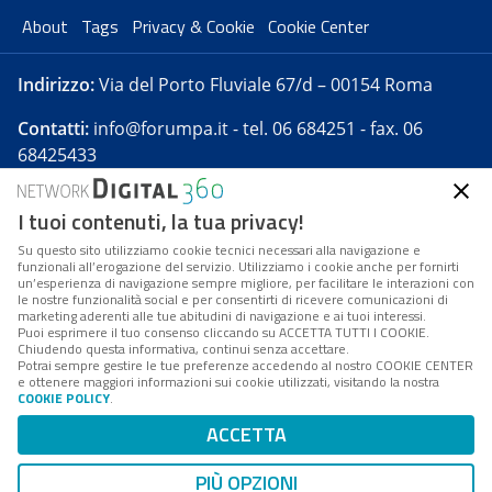
About
Tags
Privacy & Cookie
Cookie Center
Indirizzo:
Via del Porto Fluviale 67/d – 00154 Roma
Contatti:
info@forumpa.it
- tel. 06 684251 - fax. 06
68425433
I tuoi contenuti, la tua privacy!
Forumpa.it
è una pubblicazione telematica iscritta
presso Registro della stampa del Tribunale di Roma -
Su questo sito utilizziamo cookie tecnici necessari alla navigazione e
funzionali all’erogazione del servizio. Utilizziamo i cookie anche per fornirti
Reg. n. 182 del 2 maggio 2008 - Direttore resp. Michela
un’esperienza di navigazione sempre migliore, per facilitare le interazioni con
Stentella
le nostre funzionalità social e per consentirti di ricevere comunicazioni di
marketing aderenti alle tue abitudini di navigazione e ai tuoi interessi.
FPA s.r.l. è società soggetta a Direzione e
Puoi esprimere il tuo consenso cliccando su ACCETTA TUTTI I COOKIE.
Coordinamento da parte di Digital360 S.p.A. - FPA s.r.l.
Chiudendo questa informativa, continui senza accettare.
Potrai sempre gestire le tue preferenze accedendo al nostro COOKIE CENTER
è un'azienda certificata per il sistema di management
e ottenere maggiori informazioni sui cookie utilizzati, visitando la nostra
COOKIE POLICY
.
di qualità SQS (ISO 9001)
Codice Fiscale/Partita IVA n. 10693191008 - R.E.A. Roma
ACCETTA
n. 1249791. ISP AWS
PIÙ OPZIONI
Mappa del sito