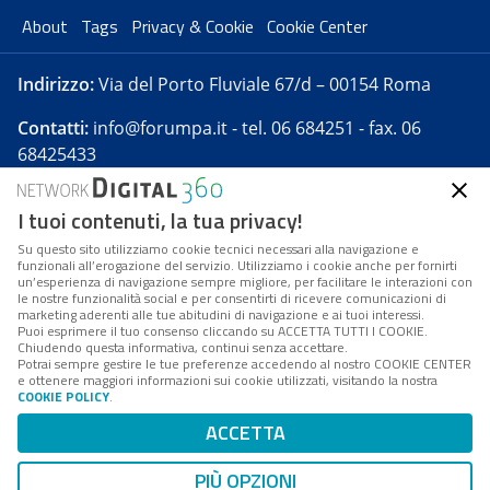
About
Tags
Privacy & Cookie
Cookie Center
Indirizzo:
Via del Porto Fluviale 67/d – 00154 Roma
Contatti:
info@forumpa.it
- tel. 06 684251 - fax. 06
68425433
I tuoi contenuti, la tua privacy!
Forumpa.it
è una pubblicazione telematica iscritta
presso Registro della stampa del Tribunale di Roma -
Su questo sito utilizziamo cookie tecnici necessari alla navigazione e
funzionali all’erogazione del servizio. Utilizziamo i cookie anche per fornirti
Reg. n. 182 del 2 maggio 2008 - Direttore resp. Michela
un’esperienza di navigazione sempre migliore, per facilitare le interazioni con
Stentella
le nostre funzionalità social e per consentirti di ricevere comunicazioni di
marketing aderenti alle tue abitudini di navigazione e ai tuoi interessi.
FPA s.r.l. è società soggetta a Direzione e
Puoi esprimere il tuo consenso cliccando su ACCETTA TUTTI I COOKIE.
Coordinamento da parte di Digital360 S.p.A. - FPA s.r.l.
Chiudendo questa informativa, continui senza accettare.
Potrai sempre gestire le tue preferenze accedendo al nostro COOKIE CENTER
è un'azienda certificata per il sistema di management
e ottenere maggiori informazioni sui cookie utilizzati, visitando la nostra
COOKIE POLICY
.
di qualità SQS (ISO 9001)
Codice Fiscale/Partita IVA n. 10693191008 - R.E.A. Roma
ACCETTA
n. 1249791. ISP AWS
PIÙ OPZIONI
Mappa del sito