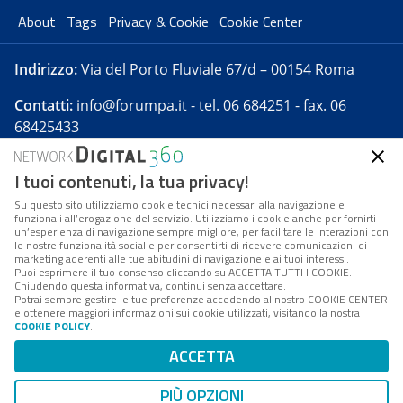
About
Tags
Privacy & Cookie
Cookie Center
Indirizzo:
Via del Porto Fluviale 67/d – 00154 Roma
Contatti:
info@forumpa.it
- tel. 06 684251 - fax. 06
68425433
I tuoi contenuti, la tua privacy!
Forumpa.it
è una pubblicazione telematica iscritta
presso Registro della stampa del Tribunale di Roma -
Su questo sito utilizziamo cookie tecnici necessari alla navigazione e
funzionali all’erogazione del servizio. Utilizziamo i cookie anche per fornirti
Reg. n. 182 del 2 maggio 2008 - Direttore resp. Michela
un’esperienza di navigazione sempre migliore, per facilitare le interazioni con
Stentella
le nostre funzionalità social e per consentirti di ricevere comunicazioni di
marketing aderenti alle tue abitudini di navigazione e ai tuoi interessi.
FPA s.r.l. è società soggetta a Direzione e
Puoi esprimere il tuo consenso cliccando su ACCETTA TUTTI I COOKIE.
Coordinamento da parte di Digital360 S.p.A. - FPA s.r.l.
Chiudendo questa informativa, continui senza accettare.
Potrai sempre gestire le tue preferenze accedendo al nostro COOKIE CENTER
è un'azienda certificata per il sistema di management
e ottenere maggiori informazioni sui cookie utilizzati, visitando la nostra
COOKIE POLICY
.
di qualità SQS (ISO 9001)
Codice Fiscale/Partita IVA n. 10693191008 - R.E.A. Roma
ACCETTA
n. 1249791. ISP AWS
PIÙ OPZIONI
Mappa del sito