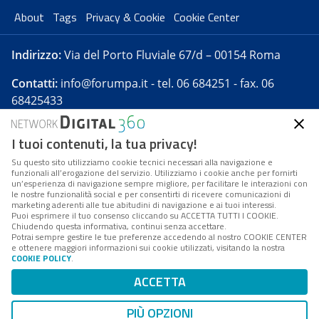
About
Tags
Privacy & Cookie
Cookie Center
Indirizzo:
Via del Porto Fluviale 67/d – 00154 Roma
Contatti:
info@forumpa.it
- tel. 06 684251 - fax. 06
68425433
I tuoi contenuti, la tua privacy!
Forumpa.it
è una pubblicazione telematica iscritta
presso Registro della stampa del Tribunale di Roma -
Su questo sito utilizziamo cookie tecnici necessari alla navigazione e
funzionali all’erogazione del servizio. Utilizziamo i cookie anche per fornirti
Reg. n. 182 del 2 maggio 2008 - Direttore resp. Michela
un’esperienza di navigazione sempre migliore, per facilitare le interazioni con
Stentella
le nostre funzionalità social e per consentirti di ricevere comunicazioni di
marketing aderenti alle tue abitudini di navigazione e ai tuoi interessi.
FPA s.r.l. è società soggetta a Direzione e
Puoi esprimere il tuo consenso cliccando su ACCETTA TUTTI I COOKIE.
Coordinamento da parte di Digital360 S.p.A. - FPA s.r.l.
Chiudendo questa informativa, continui senza accettare.
Potrai sempre gestire le tue preferenze accedendo al nostro COOKIE CENTER
è un'azienda certificata per il sistema di management
e ottenere maggiori informazioni sui cookie utilizzati, visitando la nostra
COOKIE POLICY
.
di qualità SQS (ISO 9001)
Codice Fiscale/Partita IVA n. 10693191008 - R.E.A. Roma
ACCETTA
n. 1249791. ISP AWS
PIÙ OPZIONI
Mappa del sito