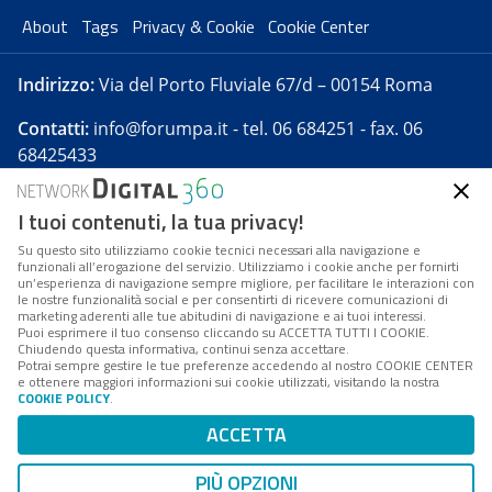
About
Tags
Privacy & Cookie
Cookie Center
Indirizzo:
Via del Porto Fluviale 67/d – 00154 Roma
Contatti:
info@forumpa.it
- tel. 06 684251 - fax. 06
68425433
I tuoi contenuti, la tua privacy!
Forumpa.it
è una pubblicazione telematica iscritta
presso Registro della stampa del Tribunale di Roma -
Su questo sito utilizziamo cookie tecnici necessari alla navigazione e
funzionali all’erogazione del servizio. Utilizziamo i cookie anche per fornirti
Reg. n. 182 del 2 maggio 2008 - Direttore resp. Michela
un’esperienza di navigazione sempre migliore, per facilitare le interazioni con
Stentella
le nostre funzionalità social e per consentirti di ricevere comunicazioni di
marketing aderenti alle tue abitudini di navigazione e ai tuoi interessi.
FPA s.r.l. è società soggetta a Direzione e
Puoi esprimere il tuo consenso cliccando su ACCETTA TUTTI I COOKIE.
Coordinamento da parte di Digital360 S.p.A. - FPA s.r.l.
Chiudendo questa informativa, continui senza accettare.
Potrai sempre gestire le tue preferenze accedendo al nostro COOKIE CENTER
è un'azienda certificata per il sistema di management
e ottenere maggiori informazioni sui cookie utilizzati, visitando la nostra
COOKIE POLICY
.
di qualità SQS (ISO 9001)
Codice Fiscale/Partita IVA n. 10693191008 - R.E.A. Roma
ACCETTA
n. 1249791. ISP AWS
PIÙ OPZIONI
Mappa del sito