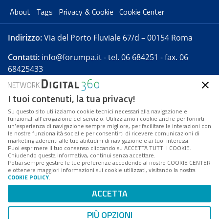
About
Tags
Privacy & Cookie
Cookie Center
Indirizzo:
Via del Porto Fluviale 67/d – 00154 Roma
Contatti:
info@forumpa.it
- tel. 06 684251 - fax. 06
68425433
I tuoi contenuti, la tua privacy!
Forumpa.it
è una pubblicazione telematica iscritta
presso Registro della stampa del Tribunale di Roma -
Su questo sito utilizziamo cookie tecnici necessari alla navigazione e
funzionali all’erogazione del servizio. Utilizziamo i cookie anche per fornirti
Reg. n. 182 del 2 maggio 2008 - Direttore resp. Michela
un’esperienza di navigazione sempre migliore, per facilitare le interazioni con
Stentella
le nostre funzionalità social e per consentirti di ricevere comunicazioni di
marketing aderenti alle tue abitudini di navigazione e ai tuoi interessi.
FPA s.r.l. è società soggetta a Direzione e
Puoi esprimere il tuo consenso cliccando su ACCETTA TUTTI I COOKIE.
Coordinamento da parte di Digital360 S.p.A. - FPA s.r.l.
Chiudendo questa informativa, continui senza accettare.
Potrai sempre gestire le tue preferenze accedendo al nostro COOKIE CENTER
è un'azienda certificata per il sistema di management
e ottenere maggiori informazioni sui cookie utilizzati, visitando la nostra
COOKIE POLICY
.
di qualità SQS (ISO 9001)
Codice Fiscale/Partita IVA n. 10693191008 - R.E.A. Roma
ACCETTA
n. 1249791. ISP AWS
PIÙ OPZIONI
Mappa del sito