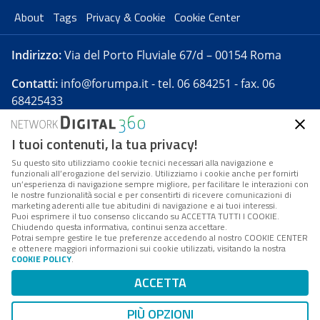
About
Tags
Privacy & Cookie
Cookie Center
Indirizzo:
Via del Porto Fluviale 67/d – 00154 Roma
Contatti:
info@forumpa.it
- tel. 06 684251 - fax. 06
68425433
I tuoi contenuti, la tua privacy!
Forumpa.it
è una pubblicazione telematica iscritta
presso Registro della stampa del Tribunale di Roma -
Su questo sito utilizziamo cookie tecnici necessari alla navigazione e
funzionali all’erogazione del servizio. Utilizziamo i cookie anche per fornirti
Reg. n. 182 del 2 maggio 2008 - Direttore resp. Michela
un’esperienza di navigazione sempre migliore, per facilitare le interazioni con
Stentella
le nostre funzionalità social e per consentirti di ricevere comunicazioni di
marketing aderenti alle tue abitudini di navigazione e ai tuoi interessi.
FPA s.r.l. è società soggetta a Direzione e
Puoi esprimere il tuo consenso cliccando su ACCETTA TUTTI I COOKIE.
Coordinamento da parte di Digital360 S.p.A. - FPA s.r.l.
Chiudendo questa informativa, continui senza accettare.
Potrai sempre gestire le tue preferenze accedendo al nostro COOKIE CENTER
è un'azienda certificata per il sistema di management
e ottenere maggiori informazioni sui cookie utilizzati, visitando la nostra
COOKIE POLICY
.
di qualità SQS (ISO 9001)
Codice Fiscale/Partita IVA n. 10693191008 - R.E.A. Roma
ACCETTA
n. 1249791. ISP AWS
PIÙ OPZIONI
Mappa del sito