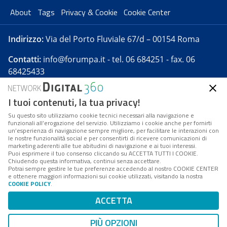
About
Tags
Privacy & Cookie
Cookie Center
Indirizzo:
Via del Porto Fluviale 67/d – 00154 Roma
Contatti:
info@forumpa.it
- tel. 06 684251 - fax. 06
68425433
I tuoi contenuti, la tua privacy!
Forumpa.it
è una pubblicazione telematica iscritta
presso Registro della stampa del Tribunale di Roma -
Su questo sito utilizziamo cookie tecnici necessari alla navigazione e
funzionali all’erogazione del servizio. Utilizziamo i cookie anche per fornirti
Reg. n. 182 del 2 maggio 2008 - Direttore resp. Michela
un’esperienza di navigazione sempre migliore, per facilitare le interazioni con
Stentella
le nostre funzionalità social e per consentirti di ricevere comunicazioni di
marketing aderenti alle tue abitudini di navigazione e ai tuoi interessi.
FPA s.r.l. è società soggetta a Direzione e
Puoi esprimere il tuo consenso cliccando su ACCETTA TUTTI I COOKIE.
Coordinamento da parte di Digital360 S.p.A. - FPA s.r.l.
Chiudendo questa informativa, continui senza accettare.
Potrai sempre gestire le tue preferenze accedendo al nostro COOKIE CENTER
è un'azienda certificata per il sistema di management
e ottenere maggiori informazioni sui cookie utilizzati, visitando la nostra
COOKIE POLICY
.
di qualità SQS (ISO 9001)
Codice Fiscale/Partita IVA n. 10693191008 - R.E.A. Roma
ACCETTA
n. 1249791. ISP AWS
PIÙ OPZIONI
Mappa del sito