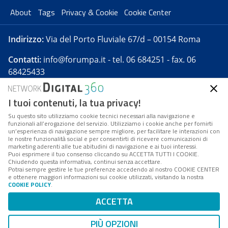
About
Tags
Privacy & Cookie
Cookie Center
Indirizzo:
Via del Porto Fluviale 67/d – 00154 Roma
Contatti:
info@forumpa.it
- tel. 06 684251 - fax. 06
68425433
I tuoi contenuti, la tua privacy!
Forumpa.it
è una pubblicazione telematica iscritta
presso Registro della stampa del Tribunale di Roma -
Su questo sito utilizziamo cookie tecnici necessari alla navigazione e
funzionali all’erogazione del servizio. Utilizziamo i cookie anche per fornirti
Reg. n. 182 del 2 maggio 2008 - Direttore resp. Michela
un’esperienza di navigazione sempre migliore, per facilitare le interazioni con
Stentella
le nostre funzionalità social e per consentirti di ricevere comunicazioni di
marketing aderenti alle tue abitudini di navigazione e ai tuoi interessi.
FPA s.r.l. è società soggetta a Direzione e
Puoi esprimere il tuo consenso cliccando su ACCETTA TUTTI I COOKIE.
Coordinamento da parte di Digital360 S.p.A. - FPA s.r.l.
Chiudendo questa informativa, continui senza accettare.
Potrai sempre gestire le tue preferenze accedendo al nostro COOKIE CENTER
è un'azienda certificata per il sistema di management
e ottenere maggiori informazioni sui cookie utilizzati, visitando la nostra
COOKIE POLICY
.
di qualità SQS (ISO 9001)
Codice Fiscale/Partita IVA n. 10693191008 - R.E.A. Roma
ACCETTA
n. 1249791. ISP AWS
PIÙ OPZIONI
Mappa del sito