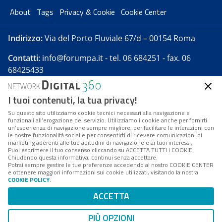
About
Tags
Privacy & Cookie
Cookie Center
Indirizzo:
Via del Porto Fluviale 67/d – 00154 Roma
Contatti:
info@forumpa.it
- tel. 06 684251 - fax. 06
68425433
I tuoi contenuti, la tua privacy!
Forumpa.it
è una pubblicazione telematica iscritta
presso Registro della stampa del Tribunale di Roma -
Su questo sito utilizziamo cookie tecnici necessari alla navigazione e
funzionali all’erogazione del servizio. Utilizziamo i cookie anche per fornirti
Reg. n. 182 del 2 maggio 2008 - Direttore resp. Michela
un’esperienza di navigazione sempre migliore, per facilitare le interazioni con
Stentella
le nostre funzionalità social e per consentirti di ricevere comunicazioni di
marketing aderenti alle tue abitudini di navigazione e ai tuoi interessi.
FPA s.r.l. è società soggetta a Direzione e
Puoi esprimere il tuo consenso cliccando su ACCETTA TUTTI I COOKIE.
Coordinamento da parte di Digital360 S.p.A. - FPA s.r.l.
Chiudendo questa informativa, continui senza accettare.
Potrai sempre gestire le tue preferenze accedendo al nostro COOKIE CENTER
è un'azienda certificata per il sistema di management
e ottenere maggiori informazioni sui cookie utilizzati, visitando la nostra
COOKIE POLICY
.
di qualità SQS (ISO 9001)
Codice Fiscale/Partita IVA n. 10693191008 - R.E.A. Roma
ACCETTA
n. 1249791. ISP AWS
PIÙ OPZIONI
Mappa del sito