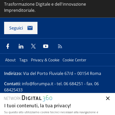
Trasformazione Digitale e dell'innovazione
Imprenditoriale.
Seguici
About
Tags
Privacy & Cookie
Cookie Center
Indirizzo:
Via del Porto Fluviale 67/d – 00154 Roma
Contatti:
info@forumpa.it
- tel. 06 684251 - fax. 06
68425433
I tuoi contenuti, la tua privacy!
Forumpa.it
è una pubblicazione telematica iscritta
presso Registro della stampa del Tribunale di Roma -
Su questo sito utilizziamo cookie tecnici necessari alla navigazione e