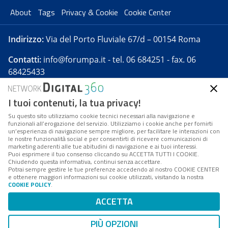
About
Tags
Privacy & Cookie
Cookie Center
Indirizzo:
Via del Porto Fluviale 67/d – 00154 Roma
Contatti:
info@forumpa.it
- tel. 06 684251 - fax. 06
68425433
I tuoi contenuti, la tua privacy!
Forumpa.it
è una pubblicazione telematica iscritta
presso Registro della stampa del Tribunale di Roma -
Su questo sito utilizziamo cookie tecnici necessari alla navigazione e
funzionali all’erogazione del servizio. Utilizziamo i cookie anche per fornirti
Reg. n. 182 del 2 maggio 2008 - Direttore resp. Michela
un’esperienza di navigazione sempre migliore, per facilitare le interazioni con
Stentella
le nostre funzionalità social e per consentirti di ricevere comunicazioni di
marketing aderenti alle tue abitudini di navigazione e ai tuoi interessi.
FPA s.r.l. è società soggetta a Direzione e
Puoi esprimere il tuo consenso cliccando su ACCETTA TUTTI I COOKIE.
Coordinamento da parte di Digital360 S.p.A. - FPA s.r.l.
Chiudendo questa informativa, continui senza accettare.
Potrai sempre gestire le tue preferenze accedendo al nostro COOKIE CENTER
è un'azienda certificata per il sistema di management
e ottenere maggiori informazioni sui cookie utilizzati, visitando la nostra
COOKIE POLICY
.
di qualità SQS (ISO 9001)
Codice Fiscale/Partita IVA n. 10693191008 - R.E.A. Roma
ACCETTA
n. 1249791. ISP AWS
PIÙ OPZIONI
Mappa del sito