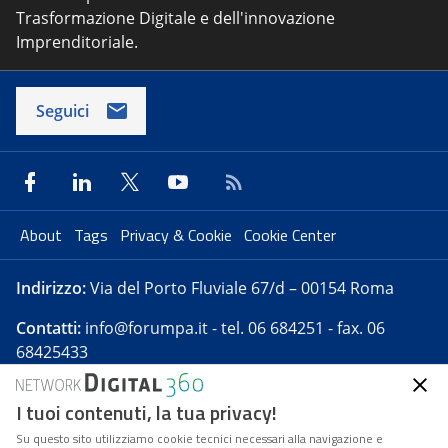
Trasformazione Digitale e dell'innovazione
Imprenditoriale.
Seguici
About
Tags
Privacy & Cookie
Cookie Center
Indirizzo:
Via del Porto Fluviale 67/d – 00154 Roma
Contatti:
info@forumpa.it
- tel. 06 684251 - fax. 06
68425433
I tuoi contenuti, la tua privacy!
Forumpa.it
è una pubblicazione telematica iscritta
presso Registro della stampa del Tribunale di Roma -
Su questo sito utilizziamo cookie tecnici necessari alla navigazione e