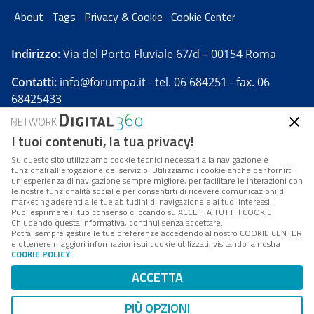
About
Tags
Privacy & Cookie
Cookie Center
Indirizzo:
Via del Porto Fluviale 67/d – 00154 Roma
Contatti:
info@forumpa.it
- tel. 06 684251 - fax. 06
68425433
I tuoi contenuti, la tua privacy!
Forumpa.it
è una pubblicazione telematica iscritta
presso Registro della stampa del Tribunale di Roma -
Su questo sito utilizziamo cookie tecnici necessari alla navigazione e
funzionali all’erogazione del servizio. Utilizziamo i cookie anche per fornirti
Reg. n. 182 del 2 maggio 2008 - Direttore resp. Michela
un’esperienza di navigazione sempre migliore, per facilitare le interazioni con
Stentella
le nostre funzionalità social e per consentirti di ricevere comunicazioni di
marketing aderenti alle tue abitudini di navigazione e ai tuoi interessi.
FPA s.r.l. è società soggetta a Direzione e
Puoi esprimere il tuo consenso cliccando su ACCETTA TUTTI I COOKIE.
Coordinamento da parte di Digital360 S.p.A. - FPA s.r.l.
Chiudendo questa informativa, continui senza accettare.
Potrai sempre gestire le tue preferenze accedendo al nostro COOKIE CENTER
è un'azienda certificata per il sistema di management
e ottenere maggiori informazioni sui cookie utilizzati, visitando la nostra
COOKIE POLICY
.
di qualità SQS (ISO 9001)
Codice Fiscale/Partita IVA n. 10693191008 - R.E.A. Roma
ACCETTA
n. 1249791. ISP AWS
PIÙ OPZIONI
Mappa del sito