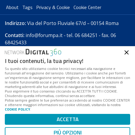
About
Tags
Privacy & Cookie
Cookie Center
Indirizzo:
Via del Porto Fluviale 67/d – 00154 Roma
Contatti:
info@forumpa.it
- tel. 06 684251 - fax. 06
68425433
I tuoi contenuti, la tua privacy!
Forumpa.it
è una pubblicazione telematica iscritta
presso Registro della stampa del Tribunale di Roma -
Su questo sito utilizziamo cookie tecnici necessari alla navigazione e
funzionali all’erogazione del servizio. Utilizziamo i cookie anche per fornirti
Reg. n. 182 del 2 maggio 2008 - Direttore resp. Michela
un’esperienza di navigazione sempre migliore, per facilitare le interazioni con
Stentella
le nostre funzionalità social e per consentirti di ricevere comunicazioni di
marketing aderenti alle tue abitudini di navigazione e ai tuoi interessi.
FPA s.r.l. è società soggetta a Direzione e
Puoi esprimere il tuo consenso cliccando su ACCETTA TUTTI I COOKIE.
Coordinamento da parte di Digital360 S.p.A. - FPA s.r.l.
Chiudendo questa informativa, continui senza accettare.
Potrai sempre gestire le tue preferenze accedendo al nostro COOKIE CENTER
è un'azienda certificata per il sistema di management
e ottenere maggiori informazioni sui cookie utilizzati, visitando la nostra
COOKIE POLICY
.
di qualità SQS (ISO 9001)
Codice Fiscale/Partita IVA n. 10693191008 - R.E.A. Roma
ACCETTA
n. 1249791. ISP AWS
PIÙ OPZIONI
Mappa del sito