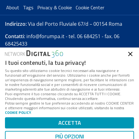
About
Tags
Privacy & Cookie
Cookie Center
Indirizzo:
Via del Porto Fluviale 67/d – 00154 Roma
Contatti:
info@forumpa.it
- tel. 06 684251 - fax. 06
68425433
I tuoi contenuti, la tua privacy!
Forumpa.it
è una pubblicazione telematica iscritta
presso Registro della stampa del Tribunale di Roma -
Su questo sito utilizziamo cookie tecnici necessari alla navigazione e
funzionali all’erogazione del servizio. Utilizziamo i cookie anche per fornirti
Reg. n. 182 del 2 maggio 2008 - Direttore resp. Michela
un’esperienza di navigazione sempre migliore, per facilitare le interazioni con
Stentella
le nostre funzionalità social e per consentirti di ricevere comunicazioni di
marketing aderenti alle tue abitudini di navigazione e ai tuoi interessi.
FPA s.r.l. è società soggetta a Direzione e
Puoi esprimere il tuo consenso cliccando su ACCETTA TUTTI I COOKIE.
Coordinamento da parte di Digital360 S.p.A. - FPA s.r.l.
Chiudendo questa informativa, continui senza accettare.
Potrai sempre gestire le tue preferenze accedendo al nostro COOKIE CENTER
è un'azienda certificata per il sistema di management
e ottenere maggiori informazioni sui cookie utilizzati, visitando la nostra
COOKIE POLICY
.
di qualità SQS (ISO 9001)
Codice Fiscale/Partita IVA n. 10693191008 - R.E.A. Roma
ACCETTA
n. 1249791. ISP AWS
PIÙ OPZIONI
Mappa del sito