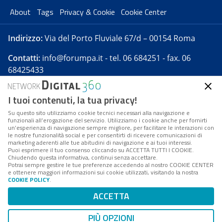
About
Tags
Privacy & Cookie
Cookie Center
Indirizzo:
Via del Porto Fluviale 67/d – 00154 Roma
Contatti:
info@forumpa.it
- tel. 06 684251 - fax. 06
68425433
I tuoi contenuti, la tua privacy!
Forumpa.it
è una pubblicazione telematica iscritta
presso Registro della stampa del Tribunale di Roma -
Su questo sito utilizziamo cookie tecnici necessari alla navigazione e
funzionali all’erogazione del servizio. Utilizziamo i cookie anche per fornirti
Reg. n. 182 del 2 maggio 2008 - Direttore resp. Michela
un’esperienza di navigazione sempre migliore, per facilitare le interazioni con
Stentella
le nostre funzionalità social e per consentirti di ricevere comunicazioni di
marketing aderenti alle tue abitudini di navigazione e ai tuoi interessi.
FPA s.r.l. è società soggetta a Direzione e
Puoi esprimere il tuo consenso cliccando su ACCETTA TUTTI I COOKIE.
Coordinamento da parte di Digital360 S.p.A. - FPA s.r.l.
Chiudendo questa informativa, continui senza accettare.
Potrai sempre gestire le tue preferenze accedendo al nostro COOKIE CENTER
è un'azienda certificata per il sistema di management
e ottenere maggiori informazioni sui cookie utilizzati, visitando la nostra
COOKIE POLICY
.
di qualità SQS (ISO 9001)
Codice Fiscale/Partita IVA n. 10693191008 - R.E.A. Roma
ACCETTA
n. 1249791. ISP AWS
PIÙ OPZIONI
Mappa del sito