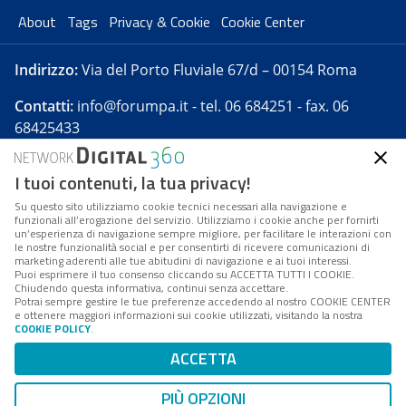
About
Tags
Privacy & Cookie
Cookie Center
Indirizzo:
Via del Porto Fluviale 67/d – 00154 Roma
Contatti:
info@forumpa.it
- tel. 06 684251 - fax. 06
68425433
I tuoi contenuti, la tua privacy!
Forumpa.it
è una pubblicazione telematica iscritta
presso Registro della stampa del Tribunale di Roma -
Su questo sito utilizziamo cookie tecnici necessari alla navigazione e
funzionali all’erogazione del servizio. Utilizziamo i cookie anche per fornirti
Reg. n. 182 del 2 maggio 2008 - Direttore resp. Michela
un’esperienza di navigazione sempre migliore, per facilitare le interazioni con
Stentella
le nostre funzionalità social e per consentirti di ricevere comunicazioni di
marketing aderenti alle tue abitudini di navigazione e ai tuoi interessi.
FPA s.r.l. è società soggetta a Direzione e
Puoi esprimere il tuo consenso cliccando su ACCETTA TUTTI I COOKIE.
Coordinamento da parte di Digital360 S.p.A. - FPA s.r.l.
Chiudendo questa informativa, continui senza accettare.
Potrai sempre gestire le tue preferenze accedendo al nostro COOKIE CENTER
è un'azienda certificata per il sistema di management
e ottenere maggiori informazioni sui cookie utilizzati, visitando la nostra
COOKIE POLICY
.
di qualità SQS (ISO 9001)
Codice Fiscale/Partita IVA n. 10693191008 - R.E.A. Roma
ACCETTA
n. 1249791. ISP AWS
PIÙ OPZIONI
Mappa del sito