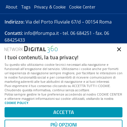
About
Tags
Privacy & Cookie
Cookie Center
Indirizzo:
Via del Porto Fluviale 67/d – 00154 Roma
Contatti:
info@forumpa.it
- tel. 06 684251 - fax. 06
68425433
I tuoi contenuti, la tua privacy!
Forumpa.it
è una pubblicazione telematica iscritta
presso Registro della stampa del Tribunale di Roma -
Su questo sito utilizziamo cookie tecnici necessari alla navigazione e
funzionali all’erogazione del servizio. Utilizziamo i cookie anche per fornirti
Reg. n. 182 del 2 maggio 2008 - Direttore resp. Michela
un’esperienza di navigazione sempre migliore, per facilitare le interazioni con
Stentella
le nostre funzionalità social e per consentirti di ricevere comunicazioni di
marketing aderenti alle tue abitudini di navigazione e ai tuoi interessi.
FPA s.r.l. è società soggetta a Direzione e
Puoi esprimere il tuo consenso cliccando su ACCETTA TUTTI I COOKIE.
Coordinamento da parte di Digital360 S.p.A. - FPA s.r.l.
Chiudendo questa informativa, continui senza accettare.
Potrai sempre gestire le tue preferenze accedendo al nostro COOKIE CENTER
è un'azienda certificata per il sistema di management
e ottenere maggiori informazioni sui cookie utilizzati, visitando la nostra
COOKIE POLICY
.
di qualità SQS (ISO 9001)
Codice Fiscale/Partita IVA n. 10693191008 - R.E.A. Roma
ACCETTA
n. 1249791. ISP AWS
PIÙ OPZIONI
Mappa del sito