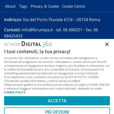
About
Tags
Privacy & Cookie
Cookie Center
Indirizzo:
Via del Porto Fluviale 67/d – 00154 Roma
Contatti:
info@forumpa.it
- tel. 06 684251 - fax. 06
68425433
I tuoi contenuti, la tua privacy!
Forumpa.it
è una pubblicazione telematica iscritta
presso Registro della stampa del Tribunale di Roma -
Su questo sito utilizziamo cookie tecnici necessari alla navigazione e
funzionali all’erogazione del servizio. Utilizziamo i cookie anche per fornirti
Reg. n. 182 del 2 maggio 2008 - Direttore resp. Michela
un’esperienza di navigazione sempre migliore, per facilitare le interazioni con
Stentella
le nostre funzionalità social e per consentirti di ricevere comunicazioni di
marketing aderenti alle tue abitudini di navigazione e ai tuoi interessi.
FPA s.r.l. è società soggetta a Direzione e
Puoi esprimere il tuo consenso cliccando su ACCETTA TUTTI I COOKIE.
Coordinamento da parte di Digital360 S.p.A. - FPA s.r.l.
Chiudendo questa informativa, continui senza accettare.
Potrai sempre gestire le tue preferenze accedendo al nostro COOKIE CENTER
è un'azienda certificata per il sistema di management
e ottenere maggiori informazioni sui cookie utilizzati, visitando la nostra
COOKIE POLICY
.
di qualità SQS (ISO 9001)
Codice Fiscale/Partita IVA n. 10693191008 - R.E.A. Roma
ACCETTA
n. 1249791. ISP AWS
PIÙ OPZIONI
Mappa del sito