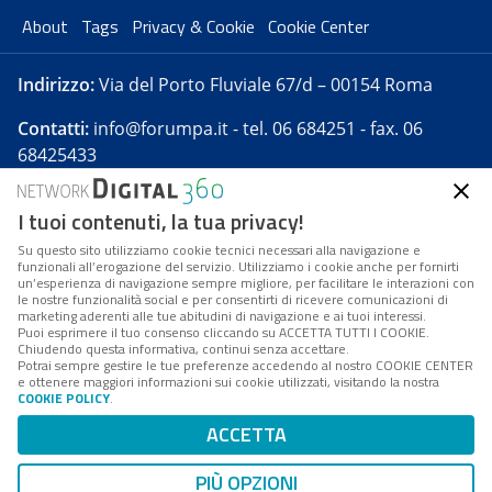
About
Tags
Privacy & Cookie
Cookie Center
Indirizzo:
Via del Porto Fluviale 67/d – 00154 Roma
Contatti:
info@forumpa.it
- tel. 06 684251 - fax. 06
68425433
I tuoi contenuti, la tua privacy!
Forumpa.it
è una pubblicazione telematica iscritta
presso Registro della stampa del Tribunale di Roma -
Su questo sito utilizziamo cookie tecnici necessari alla navigazione e
funzionali all’erogazione del servizio. Utilizziamo i cookie anche per fornirti
Reg. n. 182 del 2 maggio 2008 - Direttore resp. Michela
un’esperienza di navigazione sempre migliore, per facilitare le interazioni con
Stentella
le nostre funzionalità social e per consentirti di ricevere comunicazioni di
marketing aderenti alle tue abitudini di navigazione e ai tuoi interessi.
FPA s.r.l. è società soggetta a Direzione e
Puoi esprimere il tuo consenso cliccando su ACCETTA TUTTI I COOKIE.
Coordinamento da parte di Digital360 S.p.A. - FPA s.r.l.
Chiudendo questa informativa, continui senza accettare.
Potrai sempre gestire le tue preferenze accedendo al nostro COOKIE CENTER
è un'azienda certificata per il sistema di management
e ottenere maggiori informazioni sui cookie utilizzati, visitando la nostra
COOKIE POLICY
.
di qualità SQS (ISO 9001)
Codice Fiscale/Partita IVA n. 10693191008 - R.E.A. Roma
ACCETTA
n. 1249791. ISP AWS
PIÙ OPZIONI
Mappa del sito