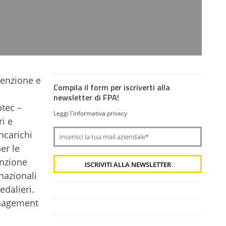
tenzione e
Compila il form per iscriverti alla
newsletter di FPA!
otec –
Leggi l'informativa privacy
i e
ncarichi
er le
enzione
nazionali
edalieri.
anagement