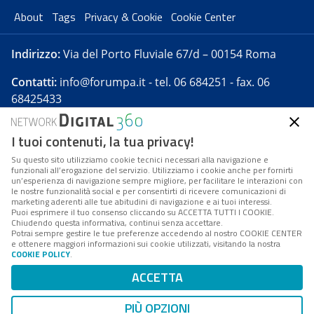
About
Tags
Privacy & Cookie
Cookie Center
Indirizzo:
Via del Porto Fluviale 67/d – 00154 Roma
Contatti:
info@forumpa.it
- tel. 06 684251 - fax. 06
68425433
I tuoi contenuti, la tua privacy!
Forumpa.it
è una pubblicazione telematica iscritta
presso Registro della stampa del Tribunale di Roma -
Su questo sito utilizziamo cookie tecnici necessari alla navigazione e
funzionali all’erogazione del servizio. Utilizziamo i cookie anche per fornirti
Reg. n. 182 del 2 maggio 2008 - Direttore resp. Michela
un’esperienza di navigazione sempre migliore, per facilitare le interazioni con
Stentella
le nostre funzionalità social e per consentirti di ricevere comunicazioni di
marketing aderenti alle tue abitudini di navigazione e ai tuoi interessi.
FPA s.r.l. è società soggetta a Direzione e
Puoi esprimere il tuo consenso cliccando su ACCETTA TUTTI I COOKIE.
Coordinamento da parte di Digital360 S.p.A. - FPA s.r.l.
Chiudendo questa informativa, continui senza accettare.
Potrai sempre gestire le tue preferenze accedendo al nostro COOKIE CENTER
è un'azienda certificata per il sistema di management
e ottenere maggiori informazioni sui cookie utilizzati, visitando la nostra
COOKIE POLICY
.
di qualità SQS (ISO 9001)
Codice Fiscale/Partita IVA n. 10693191008 - R.E.A. Roma
ACCETTA
n. 1249791. ISP AWS
PIÙ OPZIONI
Mappa del sito