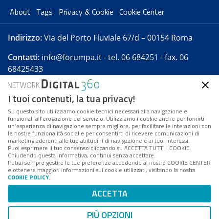
About
Tags
Privacy & Cookie
Cookie Center
Indirizzo:
Via del Porto Fluviale 67/d – 00154 Roma
Contatti:
info@forumpa.it
- tel. 06 684251 - fax. 06
68425433
I tuoi contenuti, la tua privacy!
Forumpa.it
è una pubblicazione telematica iscritta
presso Registro della stampa del Tribunale di Roma -
Su questo sito utilizziamo cookie tecnici necessari alla navigazione e
funzionali all’erogazione del servizio. Utilizziamo i cookie anche per fornirti
Reg. n. 182 del 2 maggio 2008 - Direttore resp. Michela
un’esperienza di navigazione sempre migliore, per facilitare le interazioni con
Stentella
le nostre funzionalità social e per consentirti di ricevere comunicazioni di
marketing aderenti alle tue abitudini di navigazione e ai tuoi interessi.
FPA s.r.l. è società soggetta a Direzione e
Puoi esprimere il tuo consenso cliccando su ACCETTA TUTTI I COOKIE.
Coordinamento da parte di Digital360 S.p.A. - FPA s.r.l.
Chiudendo questa informativa, continui senza accettare.
Potrai sempre gestire le tue preferenze accedendo al nostro COOKIE CENTER
è un'azienda certificata per il sistema di management
e ottenere maggiori informazioni sui cookie utilizzati, visitando la nostra
COOKIE POLICY
.
di qualità SQS (ISO 9001)
Codice Fiscale/Partita IVA n. 10693191008 - R.E.A. Roma
ACCETTA
n. 1249791. ISP AWS
PIÙ OPZIONI
Mappa del sito