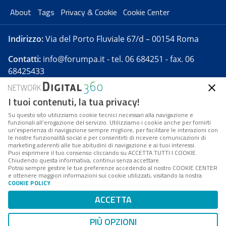
About
Tags
Privacy & Cookie
Cookie Center
Indirizzo:
Via del Porto Fluviale 67/d – 00154 Roma
Contatti:
info@forumpa.it
- tel. 06 684251 - fax. 06
68425433
I tuoi contenuti, la tua privacy!
Forumpa.it
è una pubblicazione telematica iscritta
presso Registro della stampa del Tribunale di Roma -
Su questo sito utilizziamo cookie tecnici necessari alla navigazione e
funzionali all’erogazione del servizio. Utilizziamo i cookie anche per fornirti
Reg. n. 182 del 2 maggio 2008 - Direttore resp. Michela
un’esperienza di navigazione sempre migliore, per facilitare le interazioni con
Stentella
le nostre funzionalità social e per consentirti di ricevere comunicazioni di
marketing aderenti alle tue abitudini di navigazione e ai tuoi interessi.
FPA s.r.l. è società soggetta a Direzione e
Puoi esprimere il tuo consenso cliccando su ACCETTA TUTTI I COOKIE.
Coordinamento da parte di Digital360 S.p.A. - FPA s.r.l.
Chiudendo questa informativa, continui senza accettare.
Potrai sempre gestire le tue preferenze accedendo al nostro COOKIE CENTER
è un'azienda certificata per il sistema di management
e ottenere maggiori informazioni sui cookie utilizzati, visitando la nostra
COOKIE POLICY
.
di qualità SQS (ISO 9001)
Codice Fiscale/Partita IVA n. 10693191008 - R.E.A. Roma
ACCETTA
n. 1249791. ISP AWS
PIÙ OPZIONI
Mappa del sito