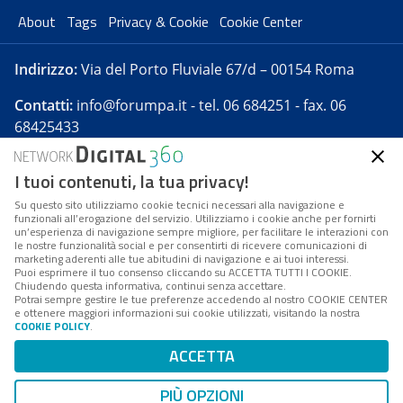
About
Tags
Privacy & Cookie
Cookie Center
Indirizzo:
Via del Porto Fluviale 67/d – 00154 Roma
Contatti:
info@forumpa.it
- tel. 06 684251 - fax. 06
68425433
I tuoi contenuti, la tua privacy!
Forumpa.it
è una pubblicazione telematica iscritta
presso Registro della stampa del Tribunale di Roma -
Su questo sito utilizziamo cookie tecnici necessari alla navigazione e
funzionali all’erogazione del servizio. Utilizziamo i cookie anche per fornirti
Reg. n. 182 del 2 maggio 2008 - Direttore resp. Michela
un’esperienza di navigazione sempre migliore, per facilitare le interazioni con
Stentella
le nostre funzionalità social e per consentirti di ricevere comunicazioni di
marketing aderenti alle tue abitudini di navigazione e ai tuoi interessi.
FPA s.r.l. è società soggetta a Direzione e
Puoi esprimere il tuo consenso cliccando su ACCETTA TUTTI I COOKIE.
Coordinamento da parte di Digital360 S.p.A. - FPA s.r.l.
Chiudendo questa informativa, continui senza accettare.
Potrai sempre gestire le tue preferenze accedendo al nostro COOKIE CENTER
è un'azienda certificata per il sistema di management
e ottenere maggiori informazioni sui cookie utilizzati, visitando la nostra
COOKIE POLICY
.
di qualità SQS (ISO 9001)
Codice Fiscale/Partita IVA n. 10693191008 - R.E.A. Roma
ACCETTA
n. 1249791. ISP AWS
PIÙ OPZIONI
Mappa del sito