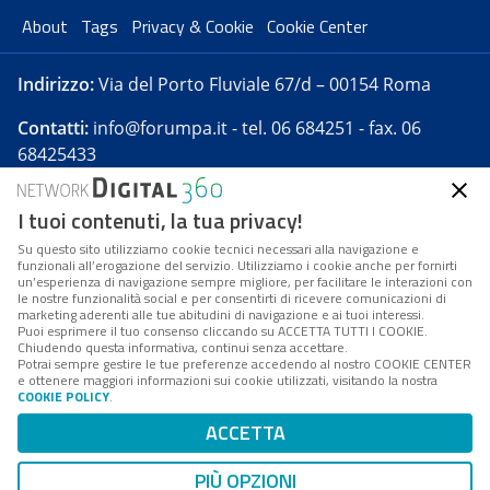
About
Tags
Privacy & Cookie
Cookie Center
Indirizzo:
Via del Porto Fluviale 67/d – 00154 Roma
Contatti:
info@forumpa.it
- tel. 06 684251 - fax. 06
68425433
I tuoi contenuti, la tua privacy!
Forumpa.it
è una pubblicazione telematica iscritta
presso Registro della stampa del Tribunale di Roma -
Su questo sito utilizziamo cookie tecnici necessari alla navigazione e
funzionali all’erogazione del servizio. Utilizziamo i cookie anche per fornirti
Reg. n. 182 del 2 maggio 2008 - Direttore resp. Michela
un’esperienza di navigazione sempre migliore, per facilitare le interazioni con
Stentella
le nostre funzionalità social e per consentirti di ricevere comunicazioni di
marketing aderenti alle tue abitudini di navigazione e ai tuoi interessi.
FPA s.r.l. è società soggetta a Direzione e
Puoi esprimere il tuo consenso cliccando su ACCETTA TUTTI I COOKIE.
Coordinamento da parte di Digital360 S.p.A. - FPA s.r.l.
Chiudendo questa informativa, continui senza accettare.
Potrai sempre gestire le tue preferenze accedendo al nostro COOKIE CENTER
è un'azienda certificata per il sistema di management
e ottenere maggiori informazioni sui cookie utilizzati, visitando la nostra
COOKIE POLICY
.
di qualità SQS (ISO 9001)
Codice Fiscale/Partita IVA n. 10693191008 - R.E.A. Roma
ACCETTA
n. 1249791. ISP AWS
PIÙ OPZIONI
Mappa del sito