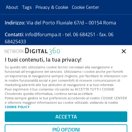
About
Tags
Privacy & Cookie
Cookie Center
Indirizzo:
Via del Porto Fluviale 67/d – 00154 Roma
Contatti:
info@forumpa.it
- tel. 06 684251 - fax. 06
68425433
I tuoi contenuti, la tua privacy!
Forumpa.it
è una pubblicazione telematica iscritta
presso Registro della stampa del Tribunale di Roma -
Su questo sito utilizziamo cookie tecnici necessari alla navigazione e
funzionali all’erogazione del servizio. Utilizziamo i cookie anche per fornirti
Reg. n. 182 del 2 maggio 2008 - Direttore resp. Michela
un’esperienza di navigazione sempre migliore, per facilitare le interazioni con
Stentella
le nostre funzionalità social e per consentirti di ricevere comunicazioni di
marketing aderenti alle tue abitudini di navigazione e ai tuoi interessi.
FPA s.r.l. è società soggetta a Direzione e
Puoi esprimere il tuo consenso cliccando su ACCETTA TUTTI I COOKIE.
Coordinamento da parte di Digital360 S.p.A. - FPA s.r.l.
Chiudendo questa informativa, continui senza accettare.
Potrai sempre gestire le tue preferenze accedendo al nostro COOKIE CENTER
è un'azienda certificata per il sistema di management
e ottenere maggiori informazioni sui cookie utilizzati, visitando la nostra
COOKIE POLICY
.
di qualità SQS (ISO 9001)
Codice Fiscale/Partita IVA n. 10693191008 - R.E.A. Roma
ACCETTA
n. 1249791. ISP AWS
PIÙ OPZIONI
Mappa del sito