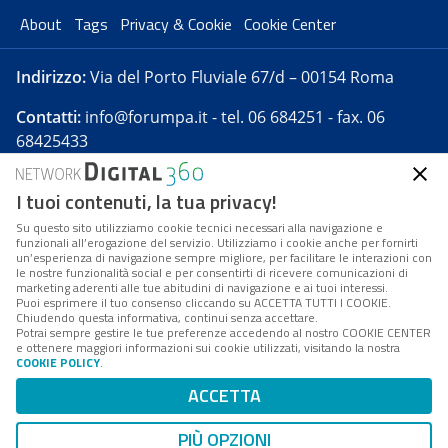
About
Tags
Privacy & Cookie
Cookie Center
Indirizzo:
Via del Porto Fluviale 67/d – 00154 Roma
Contatti:
info@forumpa.it
- tel. 06 684251 - fax. 06
68425433
I tuoi contenuti, la tua privacy!
Forumpa.it
è una pubblicazione telematica iscritta
presso Registro della stampa del Tribunale di Roma -
Su questo sito utilizziamo cookie tecnici necessari alla navigazione e
funzionali all’erogazione del servizio. Utilizziamo i cookie anche per fornirti
Reg. n. 182 del 2 maggio 2008 - Direttore resp. Michela
un’esperienza di navigazione sempre migliore, per facilitare le interazioni con
Stentella
le nostre funzionalità social e per consentirti di ricevere comunicazioni di
marketing aderenti alle tue abitudini di navigazione e ai tuoi interessi.
FPA s.r.l. è società soggetta a Direzione e
Puoi esprimere il tuo consenso cliccando su ACCETTA TUTTI I COOKIE.
Coordinamento da parte di Digital360 S.p.A. - FPA s.r.l.
Chiudendo questa informativa, continui senza accettare.
Potrai sempre gestire le tue preferenze accedendo al nostro COOKIE CENTER
è un'azienda certificata per il sistema di management
e ottenere maggiori informazioni sui cookie utilizzati, visitando la nostra
COOKIE POLICY
.
di qualità SQS (ISO 9001)
Codice Fiscale/Partita IVA n. 10693191008 - R.E.A. Roma
ACCETTA
n. 1249791. ISP AWS
PIÙ OPZIONI
Mappa del sito