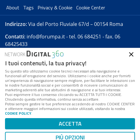
About
Tags
Privacy & Cookie
Cookie Center
Indirizzo:
Via del Porto Fluviale 67/d – 00154 Roma
Contatti:
info@forumpa.it
- tel. 06 684251 - fax. 06
68425433
I tuoi contenuti, la tua privacy!
Forumpa.it
è una pubblicazione telematica iscritta
presso Registro della stampa del Tribunale di Roma -
Su questo sito utilizziamo cookie tecnici necessari alla navigazione e
funzionali all’erogazione del servizio. Utilizziamo i cookie anche per fornirti
Reg. n. 182 del 2 maggio 2008 - Direttore resp. Michela
un’esperienza di navigazione sempre migliore, per facilitare le interazioni con
Stentella
le nostre funzionalità social e per consentirti di ricevere comunicazioni di
marketing aderenti alle tue abitudini di navigazione e ai tuoi interessi.
FPA s.r.l. è società soggetta a Direzione e
Puoi esprimere il tuo consenso cliccando su ACCETTA TUTTI I COOKIE.
Coordinamento da parte di Digital360 S.p.A. - FPA s.r.l.
Chiudendo questa informativa, continui senza accettare.
Potrai sempre gestire le tue preferenze accedendo al nostro COOKIE CENTER
è un'azienda certificata per il sistema di management
e ottenere maggiori informazioni sui cookie utilizzati, visitando la nostra
COOKIE POLICY
.
di qualità SQS (ISO 9001)
Codice Fiscale/Partita IVA n. 10693191008 - R.E.A. Roma
ACCETTA
n. 1249791. ISP AWS
PIÙ OPZIONI
Mappa del sito