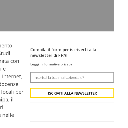
amento
Compila il form per iscriverti alla
Studi
newsletter di FPA!
nata con
Leggi l'informativa privacy
ale
 Internet,
 docenze
locali per
ipa, il
ri
 nelle