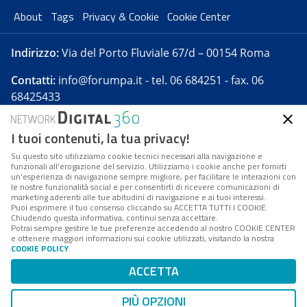
About
Tags
Privacy & Cookie
Cookie Center
Indirizzo:
Via del Porto Fluviale 67/d – 00154 Roma
Contatti:
info@forumpa.it
- tel. 06 684251 - fax. 06
68425433
I tuoi contenuti, la tua privacy!
Forumpa.it
è una pubblicazione telematica iscritta
presso Registro della stampa del Tribunale di Roma -
Su questo sito utilizziamo cookie tecnici necessari alla navigazione e
funzionali all’erogazione del servizio. Utilizziamo i cookie anche per fornirti
Reg. n. 182 del 2 maggio 2008 - Direttore resp. Michela
un’esperienza di navigazione sempre migliore, per facilitare le interazioni con
Stentella
le nostre funzionalità social e per consentirti di ricevere comunicazioni di
marketing aderenti alle tue abitudini di navigazione e ai tuoi interessi.
FPA s.r.l. è società soggetta a Direzione e
Puoi esprimere il tuo consenso cliccando su ACCETTA TUTTI I COOKIE.
Coordinamento da parte di Digital360 S.p.A. - FPA s.r.l.
Chiudendo questa informativa, continui senza accettare.
Potrai sempre gestire le tue preferenze accedendo al nostro COOKIE CENTER
è un'azienda certificata per il sistema di management
e ottenere maggiori informazioni sui cookie utilizzati, visitando la nostra
COOKIE POLICY
.
di qualità SQS (ISO 9001)
Codice Fiscale/Partita IVA n. 10693191008 - R.E.A. Roma
ACCETTA
n. 1249791. ISP AWS
PIÙ OPZIONI
Mappa del sito