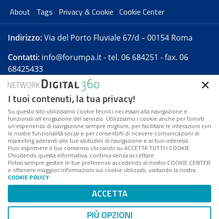
About
Tags
Privacy & Cookie
Cookie Center
Indirizzo:
Via del Porto Fluviale 67/d – 00154 Roma
Contatti:
info@forumpa.it
- tel. 06 684251 - fax. 06
68425433
I tuoi contenuti, la tua privacy!
Forumpa.it
è una pubblicazione telematica iscritta
presso Registro della stampa del Tribunale di Roma -
Su questo sito utilizziamo cookie tecnici necessari alla navigazione e
funzionali all’erogazione del servizio. Utilizziamo i cookie anche per fornirti
Reg. n. 182 del 2 maggio 2008 - Direttore resp. Michela
un’esperienza di navigazione sempre migliore, per facilitare le interazioni con
Stentella
le nostre funzionalità social e per consentirti di ricevere comunicazioni di
marketing aderenti alle tue abitudini di navigazione e ai tuoi interessi.
FPA s.r.l. è società soggetta a Direzione e
Puoi esprimere il tuo consenso cliccando su ACCETTA TUTTI I COOKIE.
Coordinamento da parte di Digital360 S.p.A. - FPA s.r.l.
Chiudendo questa informativa, continui senza accettare.
Potrai sempre gestire le tue preferenze accedendo al nostro COOKIE CENTER
è un'azienda certificata per il sistema di management
e ottenere maggiori informazioni sui cookie utilizzati, visitando la nostra
COOKIE POLICY
.
di qualità SQS (ISO 9001)
Codice Fiscale/Partita IVA n. 10693191008 - R.E.A. Roma
ACCETTA
n. 1249791. ISP AWS
PIÙ OPZIONI
Mappa del sito