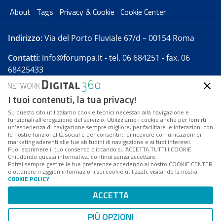
About
Tags
Privacy & Cookie
Cookie Center
Indirizzo:
Via del Porto Fluviale 67/d – 00154 Roma
Contatti:
info@forumpa.it
- tel. 06 684251 - fax. 06
68425433
I tuoi contenuti, la tua privacy!
Forumpa.it
è una pubblicazione telematica iscritta
presso Registro della stampa del Tribunale di Roma -
Su questo sito utilizziamo cookie tecnici necessari alla navigazione e
funzionali all’erogazione del servizio. Utilizziamo i cookie anche per fornirti
Reg. n. 182 del 2 maggio 2008 - Direttore resp. Michela
un’esperienza di navigazione sempre migliore, per facilitare le interazioni con
Stentella
le nostre funzionalità social e per consentirti di ricevere comunicazioni di
marketing aderenti alle tue abitudini di navigazione e ai tuoi interessi.
FPA s.r.l. è società soggetta a Direzione e
Puoi esprimere il tuo consenso cliccando su ACCETTA TUTTI I COOKIE.
Coordinamento da parte di Digital360 S.p.A. - FPA s.r.l.
Chiudendo questa informativa, continui senza accettare.
Potrai sempre gestire le tue preferenze accedendo al nostro COOKIE CENTER
è un'azienda certificata per il sistema di management
e ottenere maggiori informazioni sui cookie utilizzati, visitando la nostra
COOKIE POLICY
.
di qualità SQS (ISO 9001)
Codice Fiscale/Partita IVA n. 10693191008 - R.E.A. Roma
ACCETTA
n. 1249791. ISP AWS
PIÙ OPZIONI
Mappa del sito