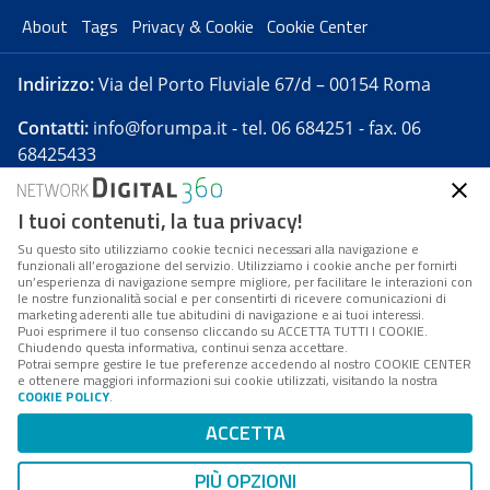
About
Tags
Privacy & Cookie
Cookie Center
Indirizzo:
Via del Porto Fluviale 67/d – 00154 Roma
Contatti:
info@forumpa.it
- tel. 06 684251 - fax. 06
68425433
I tuoi contenuti, la tua privacy!
Forumpa.it
è una pubblicazione telematica iscritta
presso Registro della stampa del Tribunale di Roma -
Su questo sito utilizziamo cookie tecnici necessari alla navigazione e
funzionali all’erogazione del servizio. Utilizziamo i cookie anche per fornirti
Reg. n. 182 del 2 maggio 2008 - Direttore resp. Michela
un’esperienza di navigazione sempre migliore, per facilitare le interazioni con
Stentella
le nostre funzionalità social e per consentirti di ricevere comunicazioni di
marketing aderenti alle tue abitudini di navigazione e ai tuoi interessi.
FPA s.r.l. è società soggetta a Direzione e
Puoi esprimere il tuo consenso cliccando su ACCETTA TUTTI I COOKIE.
Coordinamento da parte di Digital360 S.p.A. - FPA s.r.l.
Chiudendo questa informativa, continui senza accettare.
Potrai sempre gestire le tue preferenze accedendo al nostro COOKIE CENTER
è un'azienda certificata per il sistema di management
e ottenere maggiori informazioni sui cookie utilizzati, visitando la nostra
COOKIE POLICY
.
di qualità SQS (ISO 9001)
Codice Fiscale/Partita IVA n. 10693191008 - R.E.A. Roma
ACCETTA
n. 1249791. ISP AWS
PIÙ OPZIONI
Mappa del sito