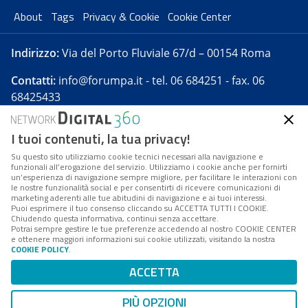
About
Tags
Privacy & Cookie
Cookie Center
Indirizzo:
Via del Porto Fluviale 67/d – 00154 Roma
Contatti:
info@forumpa.it
- tel. 06 684251 - fax. 06
68425433
I tuoi contenuti, la tua privacy!
Forumpa.it
è una pubblicazione telematica iscritta
presso Registro della stampa del Tribunale di Roma -
Su questo sito utilizziamo cookie tecnici necessari alla navigazione e
funzionali all’erogazione del servizio. Utilizziamo i cookie anche per fornirti
Reg. n. 182 del 2 maggio 2008 - Direttore resp. Michela
un’esperienza di navigazione sempre migliore, per facilitare le interazioni con
Stentella
le nostre funzionalità social e per consentirti di ricevere comunicazioni di
marketing aderenti alle tue abitudini di navigazione e ai tuoi interessi.
FPA s.r.l. è società soggetta a Direzione e
Puoi esprimere il tuo consenso cliccando su ACCETTA TUTTI I COOKIE.
Coordinamento da parte di Digital360 S.p.A. - FPA s.r.l.
Chiudendo questa informativa, continui senza accettare.
Potrai sempre gestire le tue preferenze accedendo al nostro COOKIE CENTER
è un'azienda certificata per il sistema di management
e ottenere maggiori informazioni sui cookie utilizzati, visitando la nostra
COOKIE POLICY
.
di qualità SQS (ISO 9001)
Codice Fiscale/Partita IVA n. 10693191008 - R.E.A. Roma
ACCETTA
n. 1249791. ISP AWS
PIÙ OPZIONI
Mappa del sito