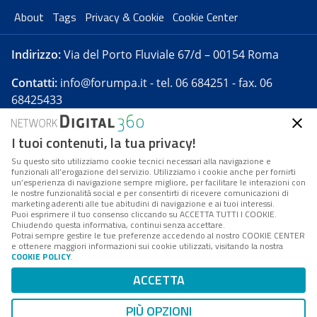
About
Tags
Privacy & Cookie
Cookie Center
Indirizzo:
Via del Porto Fluviale 67/d – 00154 Roma
Contatti:
info@forumpa.it
- tel. 06 684251 - fax. 06
68425433
I tuoi contenuti, la tua privacy!
Forumpa.it
è una pubblicazione telematica iscritta
presso Registro della stampa del Tribunale di Roma -
Su questo sito utilizziamo cookie tecnici necessari alla navigazione e
funzionali all’erogazione del servizio. Utilizziamo i cookie anche per fornirti
Reg. n. 182 del 2 maggio 2008 - Direttore resp. Michela
un’esperienza di navigazione sempre migliore, per facilitare le interazioni con
Stentella
le nostre funzionalità social e per consentirti di ricevere comunicazioni di
marketing aderenti alle tue abitudini di navigazione e ai tuoi interessi.
FPA s.r.l. è società soggetta a Direzione e
Puoi esprimere il tuo consenso cliccando su ACCETTA TUTTI I COOKIE.
Coordinamento da parte di Digital360 S.p.A. - FPA s.r.l.
Chiudendo questa informativa, continui senza accettare.
Potrai sempre gestire le tue preferenze accedendo al nostro COOKIE CENTER
è un'azienda certificata per il sistema di management
e ottenere maggiori informazioni sui cookie utilizzati, visitando la nostra
COOKIE POLICY
.
di qualità SQS (ISO 9001)
Codice Fiscale/Partita IVA n. 10693191008 - R.E.A. Roma
ACCETTA
n. 1249791. ISP AWS
PIÙ OPZIONI
Mappa del sito