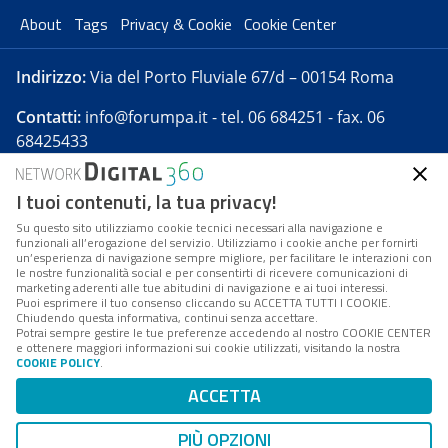
About
Tags
Privacy & Cookie
Cookie Center
Indirizzo:
Via del Porto Fluviale 67/d – 00154 Roma
Contatti:
info@forumpa.it
- tel. 06 684251 - fax. 06
68425433
I tuoi contenuti, la tua privacy!
Forumpa.it
è una pubblicazione telematica iscritta
presso Registro della stampa del Tribunale di Roma -
Su questo sito utilizziamo cookie tecnici necessari alla navigazione e
funzionali all’erogazione del servizio. Utilizziamo i cookie anche per fornirti
Reg. n. 182 del 2 maggio 2008 - Direttore resp. Michela
un’esperienza di navigazione sempre migliore, per facilitare le interazioni con
Stentella
le nostre funzionalità social e per consentirti di ricevere comunicazioni di
marketing aderenti alle tue abitudini di navigazione e ai tuoi interessi.
FPA s.r.l. è società soggetta a Direzione e
Puoi esprimere il tuo consenso cliccando su ACCETTA TUTTI I COOKIE.
Coordinamento da parte di Digital360 S.p.A. - FPA s.r.l.
Chiudendo questa informativa, continui senza accettare.
Potrai sempre gestire le tue preferenze accedendo al nostro COOKIE CENTER
è un'azienda certificata per il sistema di management
e ottenere maggiori informazioni sui cookie utilizzati, visitando la nostra
COOKIE POLICY
.
di qualità SQS (ISO 9001)
Codice Fiscale/Partita IVA n. 10693191008 - R.E.A. Roma
ACCETTA
n. 1249791. ISP AWS
PIÙ OPZIONI
Mappa del sito