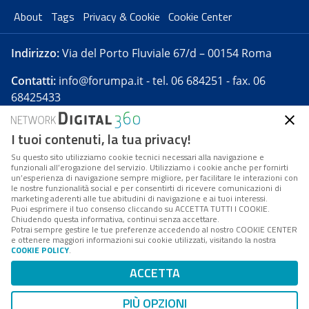
About
Tags
Privacy & Cookie
Cookie Center
Indirizzo:
Via del Porto Fluviale 67/d – 00154 Roma
Contatti:
info@forumpa.it
- tel. 06 684251 - fax. 06
68425433
I tuoi contenuti, la tua privacy!
Forumpa.it
è una pubblicazione telematica iscritta
presso Registro della stampa del Tribunale di Roma -
Su questo sito utilizziamo cookie tecnici necessari alla navigazione e
funzionali all’erogazione del servizio. Utilizziamo i cookie anche per fornirti
Reg. n. 182 del 2 maggio 2008 - Direttore resp. Michela
un’esperienza di navigazione sempre migliore, per facilitare le interazioni con
Stentella
le nostre funzionalità social e per consentirti di ricevere comunicazioni di
marketing aderenti alle tue abitudini di navigazione e ai tuoi interessi.
FPA s.r.l. è società soggetta a Direzione e
Puoi esprimere il tuo consenso cliccando su ACCETTA TUTTI I COOKIE.
Coordinamento da parte di Digital360 S.p.A. - FPA s.r.l.
Chiudendo questa informativa, continui senza accettare.
Potrai sempre gestire le tue preferenze accedendo al nostro COOKIE CENTER
è un'azienda certificata per il sistema di management
e ottenere maggiori informazioni sui cookie utilizzati, visitando la nostra
COOKIE POLICY
.
di qualità SQS (ISO 9001)
Codice Fiscale/Partita IVA n. 10693191008 - R.E.A. Roma
ACCETTA
n. 1249791. ISP AWS
PIÙ OPZIONI
Mappa del sito