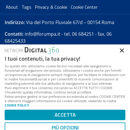
About
Tags
Privacy & Cookie
Cookie Center
Indirizzo:
Via del Porto Fluviale 67/d – 00154 Roma
Contatti:
info@forumpa.it
- tel. 06 684251 - fax. 06
68425433
I tuoi contenuti, la tua privacy!
Forumpa.it
è una pubblicazione telematica iscritta
presso Registro della stampa del Tribunale di Roma -
Su questo sito utilizziamo cookie tecnici necessari alla navigazione e
funzionali all’erogazione del servizio. Utilizziamo i cookie anche per fornirti
Reg. n. 182 del 2 maggio 2008 - Direttore resp. Michela
un’esperienza di navigazione sempre migliore, per facilitare le interazioni con
Stentella
le nostre funzionalità social e per consentirti di ricevere comunicazioni di
marketing aderenti alle tue abitudini di navigazione e ai tuoi interessi.
FPA s.r.l. è società soggetta a Direzione e
Puoi esprimere il tuo consenso cliccando su ACCETTA TUTTI I COOKIE.
Coordinamento da parte di Digital360 S.p.A. - FPA s.r.l.
Chiudendo questa informativa, continui senza accettare.
Potrai sempre gestire le tue preferenze accedendo al nostro COOKIE CENTER
è un'azienda certificata per il sistema di management
e ottenere maggiori informazioni sui cookie utilizzati, visitando la nostra
COOKIE POLICY
.
di qualità SQS (ISO 9001)
Codice Fiscale/Partita IVA n. 10693191008 - R.E.A. Roma
ACCETTA
n. 1249791. ISP AWS
PIÙ OPZIONI
Mappa del sito