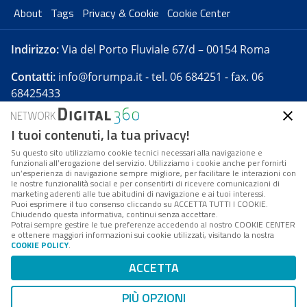
About
Tags
Privacy & Cookie
Cookie Center
Indirizzo:
Via del Porto Fluviale 67/d – 00154 Roma
Contatti:
info@forumpa.it
- tel. 06 684251 - fax. 06
68425433
I tuoi contenuti, la tua privacy!
Forumpa.it
è una pubblicazione telematica iscritta
presso Registro della stampa del Tribunale di Roma -
Su questo sito utilizziamo cookie tecnici necessari alla navigazione e
funzionali all’erogazione del servizio. Utilizziamo i cookie anche per fornirti
Reg. n. 182 del 2 maggio 2008 - Direttore resp. Michela
un’esperienza di navigazione sempre migliore, per facilitare le interazioni con
Stentella
le nostre funzionalità social e per consentirti di ricevere comunicazioni di
marketing aderenti alle tue abitudini di navigazione e ai tuoi interessi.
FPA s.r.l. è società soggetta a Direzione e
Puoi esprimere il tuo consenso cliccando su ACCETTA TUTTI I COOKIE.
Coordinamento da parte di Digital360 S.p.A. - FPA s.r.l.
Chiudendo questa informativa, continui senza accettare.
Potrai sempre gestire le tue preferenze accedendo al nostro COOKIE CENTER
è un'azienda certificata per il sistema di management
e ottenere maggiori informazioni sui cookie utilizzati, visitando la nostra
COOKIE POLICY
.
di qualità SQS (ISO 9001)
Codice Fiscale/Partita IVA n. 10693191008 - R.E.A. Roma
ACCETTA
n. 1249791. ISP AWS
PIÙ OPZIONI
Mappa del sito