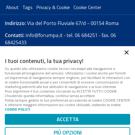
About
Tags
Privacy & Cookie
Cookie Center
Indirizzo:
Via del Porto Fluviale 67/d – 00154 Roma
Contatti:
info@forumpa.it
- tel. 06 684251 - fax. 06
68425433
I tuoi contenuti, la tua privacy!
Forumpa.it
è una pubblicazione telematica iscritta
presso Registro della stampa del Tribunale di Roma -
Su questo sito utilizziamo cookie tecnici necessari alla navigazione e
funzionali all’erogazione del servizio. Utilizziamo i cookie anche per fornirti
Reg. n. 182 del 2 maggio 2008 - Direttore resp. Michela
un’esperienza di navigazione sempre migliore, per facilitare le interazioni con
Stentella
le nostre funzionalità social e per consentirti di ricevere comunicazioni di
marketing aderenti alle tue abitudini di navigazione e ai tuoi interessi.
FPA s.r.l. è società soggetta a Direzione e
Puoi esprimere il tuo consenso cliccando su ACCETTA TUTTI I COOKIE.
Coordinamento da parte di Digital360 S.p.A. - FPA s.r.l.
Chiudendo questa informativa, continui senza accettare.
Potrai sempre gestire le tue preferenze accedendo al nostro COOKIE CENTER
è un'azienda certificata per il sistema di management
e ottenere maggiori informazioni sui cookie utilizzati, visitando la nostra
COOKIE POLICY
.
di qualità SQS (ISO 9001)
Codice Fiscale/Partita IVA n. 10693191008 - R.E.A. Roma
ACCETTA
n. 1249791. ISP AWS
PIÙ OPZIONI
Mappa del sito