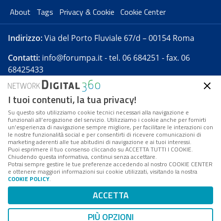
About
Tags
Privacy & Cookie
Cookie Center
Indirizzo:
Via del Porto Fluviale 67/d – 00154 Roma
Contatti:
info@forumpa.it
- tel. 06 684251 - fax. 06
68425433
I tuoi contenuti, la tua privacy!
Forumpa.it
è una pubblicazione telematica iscritta
presso Registro della stampa del Tribunale di Roma -
Su questo sito utilizziamo cookie tecnici necessari alla navigazione e
funzionali all’erogazione del servizio. Utilizziamo i cookie anche per fornirti
Reg. n. 182 del 2 maggio 2008 - Direttore resp. Michela
un’esperienza di navigazione sempre migliore, per facilitare le interazioni con
Stentella
le nostre funzionalità social e per consentirti di ricevere comunicazioni di
marketing aderenti alle tue abitudini di navigazione e ai tuoi interessi.
FPA s.r.l. è società soggetta a Direzione e
Puoi esprimere il tuo consenso cliccando su ACCETTA TUTTI I COOKIE.
Coordinamento da parte di Digital360 S.p.A. - FPA s.r.l.
Chiudendo questa informativa, continui senza accettare.
Potrai sempre gestire le tue preferenze accedendo al nostro COOKIE CENTER
è un'azienda certificata per il sistema di management
e ottenere maggiori informazioni sui cookie utilizzati, visitando la nostra
COOKIE POLICY
.
di qualità SQS (ISO 9001)
Codice Fiscale/Partita IVA n. 10693191008 - R.E.A. Roma
ACCETTA
n. 1249791. ISP AWS
PIÙ OPZIONI
Mappa del sito