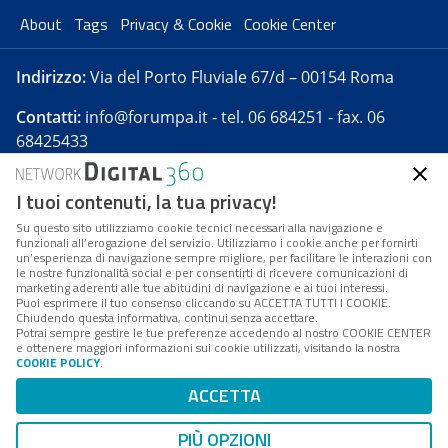
About
Tags
Privacy & Cookie
Cookie Center
Indirizzo:
Via del Porto Fluviale 67/d – 00154 Roma
Contatti:
info@forumpa.it
- tel. 06 684251 - fax. 06
68425433
I tuoi contenuti, la tua privacy!
Forumpa.it
è una pubblicazione telematica iscritta
presso Registro della stampa del Tribunale di Roma -
Su questo sito utilizziamo cookie tecnici necessari alla navigazione e
funzionali all’erogazione del servizio. Utilizziamo i cookie anche per fornirti
Reg. n. 182 del 2 maggio 2008 - Direttore resp. Michela
un’esperienza di navigazione sempre migliore, per facilitare le interazioni con
Stentella
le nostre funzionalità social e per consentirti di ricevere comunicazioni di
marketing aderenti alle tue abitudini di navigazione e ai tuoi interessi.
FPA s.r.l. è società soggetta a Direzione e
Puoi esprimere il tuo consenso cliccando su ACCETTA TUTTI I COOKIE.
Coordinamento da parte di Digital360 S.p.A. - FPA s.r.l.
Chiudendo questa informativa, continui senza accettare.
Potrai sempre gestire le tue preferenze accedendo al nostro COOKIE CENTER
è un'azienda certificata per il sistema di management
e ottenere maggiori informazioni sui cookie utilizzati, visitando la nostra
COOKIE POLICY
.
di qualità SQS (ISO 9001)
Codice Fiscale/Partita IVA n. 10693191008 - R.E.A. Roma
ACCETTA
n. 1249791. ISP AWS
PIÙ OPZIONI
Mappa del sito