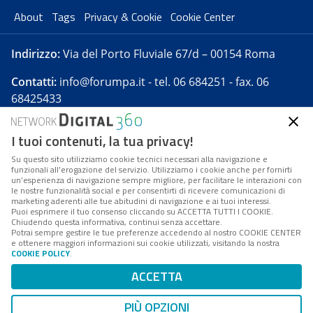
About
Tags
Privacy & Cookie
Cookie Center
Indirizzo:
Via del Porto Fluviale 67/d – 00154 Roma
Contatti:
info@forumpa.it
- tel. 06 684251 - fax. 06
68425433
I tuoi contenuti, la tua privacy!
Forumpa.it
è una pubblicazione telematica iscritta
presso Registro della stampa del Tribunale di Roma -
Su questo sito utilizziamo cookie tecnici necessari alla navigazione e
funzionali all’erogazione del servizio. Utilizziamo i cookie anche per fornirti
Reg. n. 182 del 2 maggio 2008 - Direttore resp. Michela
un’esperienza di navigazione sempre migliore, per facilitare le interazioni con
Stentella
le nostre funzionalità social e per consentirti di ricevere comunicazioni di
marketing aderenti alle tue abitudini di navigazione e ai tuoi interessi.
FPA s.r.l. è società soggetta a Direzione e
Puoi esprimere il tuo consenso cliccando su ACCETTA TUTTI I COOKIE.
Coordinamento da parte di Digital360 S.p.A. - FPA s.r.l.
Chiudendo questa informativa, continui senza accettare.
Potrai sempre gestire le tue preferenze accedendo al nostro COOKIE CENTER
è un'azienda certificata per il sistema di management
e ottenere maggiori informazioni sui cookie utilizzati, visitando la nostra
COOKIE POLICY
.
di qualità SQS (ISO 9001)
Codice Fiscale/Partita IVA n. 10693191008 - R.E.A. Roma
ACCETTA
n. 1249791. ISP AWS
PIÙ OPZIONI
Mappa del sito