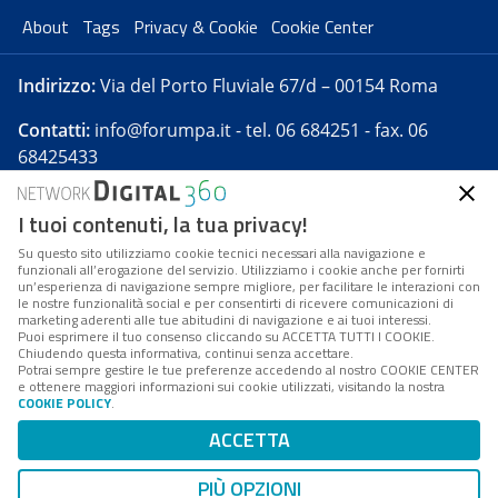
About
Tags
Privacy & Cookie
Cookie Center
Indirizzo:
Via del Porto Fluviale 67/d – 00154 Roma
Contatti:
info@forumpa.it
- tel. 06 684251 - fax. 06
68425433
I tuoi contenuti, la tua privacy!
Forumpa.it
è una pubblicazione telematica iscritta
presso Registro della stampa del Tribunale di Roma -
Su questo sito utilizziamo cookie tecnici necessari alla navigazione e
funzionali all’erogazione del servizio. Utilizziamo i cookie anche per fornirti
Reg. n. 182 del 2 maggio 2008 - Direttore resp. Michela
un’esperienza di navigazione sempre migliore, per facilitare le interazioni con
Stentella
le nostre funzionalità social e per consentirti di ricevere comunicazioni di
marketing aderenti alle tue abitudini di navigazione e ai tuoi interessi.
FPA s.r.l. è società soggetta a Direzione e
Puoi esprimere il tuo consenso cliccando su ACCETTA TUTTI I COOKIE.
Coordinamento da parte di Digital360 S.p.A. - FPA s.r.l.
Chiudendo questa informativa, continui senza accettare.
Potrai sempre gestire le tue preferenze accedendo al nostro COOKIE CENTER
è un'azienda certificata per il sistema di management
e ottenere maggiori informazioni sui cookie utilizzati, visitando la nostra
COOKIE POLICY
.
di qualità SQS (ISO 9001)
Codice Fiscale/Partita IVA n. 10693191008 - R.E.A. Roma
ACCETTA
n. 1249791. ISP AWS
PIÙ OPZIONI
Mappa del sito